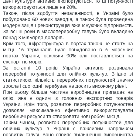
дані культури активно експортуються, то ці потужності
використовуються лише на 20%.
Також, після здобуття незалежності, в Україні було
побудовано 60 нових заводів, а також була проведена
модернізація і реконструкція вже існуючих підприємств.
За всі ці роки в маслопереробну галузь було вкладено
понад 3 мільярда доларів.
Крім того, інфраструктура в портах також не стоїть на
місці. 16 терміналів було побудовано в 6 морських
портах України, оскільки 90% олії поставляється на
експорт по морю.
За останні 10 років Україна
активно розвивала
переробні потужності для олійних культур
. Згідно зі
статистикою, кількість переробних потужностей значно
зросла і сьогодні перебуває на досить високому рівні.
При цьому більша частина виробництва припадає на
олію, яка є одним із головних експортних товарів
України. Крім того, розвиток переробних потужностей
дозволяє максимально ефективно використовувати
виробничі ресурси та створювати нові робочі місця.
Таким чином, розвиток переробних потужностей для
олійних культур в Україні є важливим напрямком
розвитку галузі. Воно сприяє збільшенню виробництва