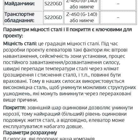
Z-450 (G-140)
Майданчики:
S220GD
–
або нижче
Транспортне
Z-450 (G-140)
S220GD
–
обладнання:
або нижче
Параметри міцності сталі і її покриття є ключовими для
проекту:
Міцність сталі:
це градація міцності сталі. Під час
розробки проекту елеваторів такі фактори як: вітрові
навантаження, сейсмічність зони установки, процес
постійного завантаження/розвантаження силосу,
швидкі перепади температури сталі через клімат
(розширення і стиснення сталі), і т.п., повинні бути
враховані. Тому в наших силосах використовується
високоміцна сталь, щоб уникнути можливих структурних
ушкоджень, які можуть виникнути через перераховані
вище причини.
Покриття:
зовнішній шар оцинковки дозволяє уникнути
корозії, тому найкращий (більший) рівень оцинковки
подовжує життя сталі, а відповідно, елеватор може
експлуатуватися набагато довше.
Параметри розрахунку
В силосах, які пропонує наша компанія,