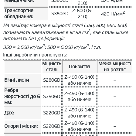
Майданчики:
S350GD
420 Н/мм
210)
Транспортне
Z-600 (G-
2
S350GD
420 Н/мм
обладнання:
210)
На замітку: номера в міцності сталі (350, 500, 550, 600)
2
позначають навантаження в кг на см
, яке сталь може
витримати без деформації:
2
2
350 = 3.500 кг/см
; 500 = 5.000 кг/см
, і т.п.
Інші виробники пропонують:
Міцність
Межа міцності
Покриття
сталі
на розтяг
Z-450 (G-140)
Бічні листи
S280GD
–
або нижче
Ребра
Z-450 (G-140)
жорсткості до 6
S350GD
–
або нижче
мм:
Z-450 (G-140)
Дах:
S220GD
–
або нижче
Z-450 (G-140)
Опори і містки:
S220GD
–
або нижче