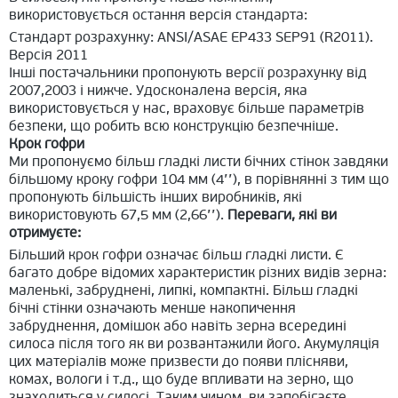
використовується остання версія стандарта:
Стандарт розрахунку: ANSI/ASAE EP433 SEP91 (R2011).
Версія 2011
Інші постачальники пропонують версії розрахунку від
2007,2003 і нижче. Удосконалена версія, яка
використовується у нас, враховує більше параметрів
безпеки, що робить всю конструкцію безпечніше.
Крок гофри
Ми пропонуємо більш гладкі листи бічних стінок завдяки
більшому кроку гофри 104 мм (4’’), в порівнянні з тим що
пропонують більшість інших виробників, які
використовують 67,5 мм (2,66’’).
Переваги, які ви
отримуєте:
Більший крок гофри означає більш гладкі листи. Є
багато добре відомих характеристик різних видів зерна:
маленькі, забруднені, липкі, компактні. Більш гладкі
бічні стінки означають менше накопичення
забруднення, домішок або навіть зерна всередині
силоса після того як ви розвантажили його. Акумуляція
цих матеріалів може призвести до появи плісняви,
комах, вологи і т.д., що буде впливати на зерно, що
знаходиться у силосі. Таким чином, ви запобігаєте