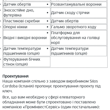
Датчик обертів
Розвантажувальні воронки
Зносостійке дно,
Датчик сходу стрічки
футерівка
Пластикові скребки
Датчик обертів
Опорні ніжки
Гальмо зворотного ходу
Платформа для
Вхідні і вихідні воронки
обслуговування на голівці
норії
Датчик температури
Датчик температури
підшипників (опція)
підшипників (опція)
Футерування бічних
стінок (опція)
Проектування
Наша компанія спільно з заводом виробником Silos
Cordoba (Іспанія) пропонує проектування проекту під
ключ.
Все, що вам необхідно у сфері елеваторного
обладнання може бути спроектовано і поставлено
компанією «ПромІнвестСервіс» (один постачальник):