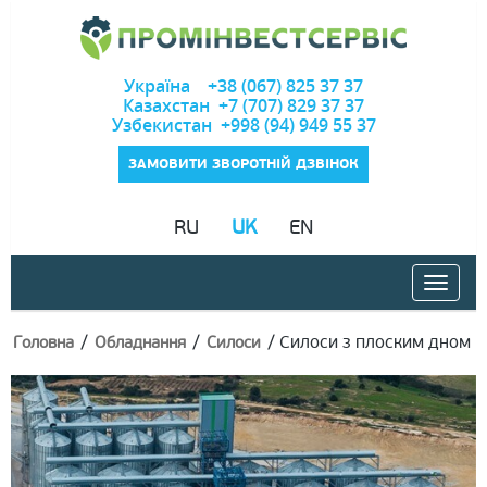
Україна +38 (067) 825 37 37
Казахстан +7 (707) 829 37 37
Узбекистан +998 (94) 949 55 37
ЗАМОВИТИ ЗВОРОТНІЙ ДЗВІНОК
RU
UK
EN
/
/
/
Силоси з плоским дном
Головна
Обладнання
Силоси