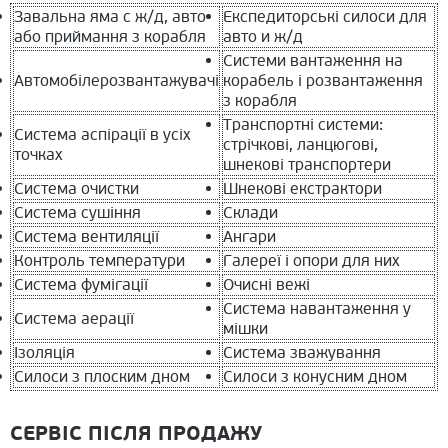
Завальна яма с ж/д, авто
Експедиторські силоси для
або приймання з корабля
авто и ж/д
Системи вантаження на
Автомобілерозвантажувачі
корабель і розвантаження
з корабля
Транспортні системи:
Система аспірації в усіх
стрічкові, ланцюгові,
точках
шнекові транспортери
Система очистки
Шнекові екстрактори
Система сушіння
Склади
Система вентиляції
Ангари
Контроль температури
Галереї і опори для них
Система фумігації
Очисні вежі
Система навантаження у
Система аерації
мішки
Ізоляція
Система зважування
Силоси з плоским дном
Силоси з конусним дном
СЕРВІС ПІСЛЯ ПРОДАЖУ