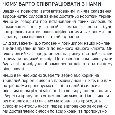
ЧОМУ ВАРТО СПІВПРАЦЮВАТИ З НАМИ
Завдяки повністю автоматизованим лініям складання,
виробництво силосів займає достатньо короткий термін.
Якщо ж говорити про встановлення таких силосів, то
замовивши її у нашій компанії, вона буде
контролюватися висококваліфікованими фахівцями, що
гарантує вам високу якість обладнання.
Слід зауважити, що головним принципом нашої компанії
є індивідуальний підхід до кожного нашого клієнта. Ми
вже довгий час представлені на ринку і за цей час ми
отримали великий досвід. Це дозволяє нам виконувати
будь-які індивідуальні замовлення клієнтів на вищому
рівні якості.
Якщо вам необхідно зберегти зерно або корми на
тривалий період, силоси з плоским дном – це те, що вам
потрібно. Ми пропонуємо якісні та надійні силоси з
плоским дном різної місткості та кольору, що дозволить
зберегти продукти в оптимальних умовах. Наші силоси
виготовляються із якісних матеріалів та проходять
суворий контроль якості перед відправкою замовнику.
Ми доставляємо силоси по всій Україні та пропонуємо