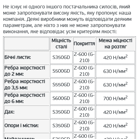
Не існує ні одного іншого постачальника силосів, який
може запропонувати високу якість, яку пропонує наша
компанія. Деякі виробники можуть відповідати деяким
параметрам, але ніхто з них не може запропонувати
виконання, яке відповідає усім критеріям якості:
Міцність
Межа міцності
Покриття
сталі
на розтяг
Z-600 (G-
2
Бічні листи:
S350GD
420 Н/мм
210)
Ребра жорсткості
Z-600 (G-
2
S500GD
630 Н/мм
до 2 мм:
210)
Ребра жорсткості
Z-600 (G-
2
S550GD
630 Н/мм
до 3,5 мм:
210)
Ребра жорсткості
Z-600 (G-
2
S600GD
700 Н/мм
до 6 мм:
210)
Z-600 (G-
2
Дах:
S350GD
420 Н/мм
210)
Z-600 (G-
2
Опори і містки:
S350GD
420 Н/мм
210)
Z-600 (G-
2