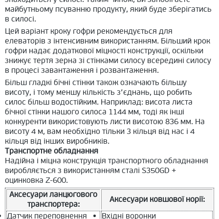
майбутньому псуванню продукту, який буде зберігатись
в силосі.
Цей варіант кроку гофри рекомендується для
елеваторів з інтенсивним використанням. Більший крок
гофри надає додаткової міцності конструкції, оскільки
знижує тертя зерна зі стінками силосу всередині силосу
в процесі завантаження і розвантаження.
Більш гладкі бічні стінки також означають більшу
висоту, і тому меншу кількість з’єднань, що робить
силос більш водостійким. Наприклад: висота листа
бічної стінки нашого силоса 1144 мм, тоді як інші
конкуренти використовують листи висотою 836 мм. На
висоту 4 м, вам необхідно тільки 3 кільця від нас і 4
кільця від інших виробників.
Транспортне обладнання
Надійна і міцна конструкція транспортного обладнання
виробляється з використанням сталі S350GD +
оцинковка Z-600.
Аксесуари ланцюгового
Аксесуари ковшової норії:
транспортера:
Датчик переповнення
Вхідні воронки