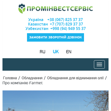
Україна +38 (067) 825 37 37
Казахстан +7 (707) 829 37 37
Узбекистан +998 (94) 949 55 37
ЗАМОВИТИ ЗВОРОТНІЙ ДЗВІНОК
RU
UK
EN
/
/
/
Головна
Обладнання
Обладнання для віджимання олії
Про компанію Farmet