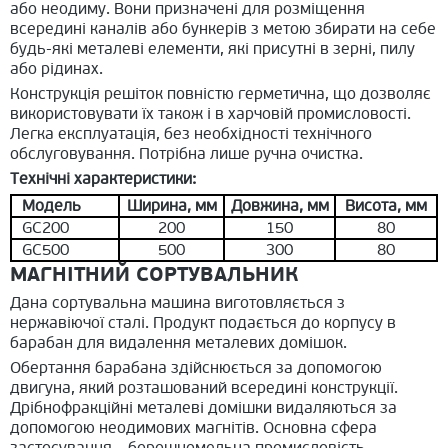
або неодиму. Вони призначені для розміщення
всередині каналів або бункерів з метою збирати на себе
будь-які металеві елементи, які присутні в зерні, пилу
або рідинах.
Конструкція решіток повністю герметична, що дозволяє
використовувати їх також і в харчовій промисловості.
Легка експлуатація, без необхідності технічного
обслуговування. Потрібна лише ручна очистка.
Технічні характеристики:
Модель
Ширина, мм
Довжина, мм
Висота, мм
GC200
200
150
80
GC500
500
300
80
МАГНІТНИЙ СОРТУВАЛЬНИК
Дана сортувальна машина виготовляється з
нержавіючої сталі. Продукт подається до корпусу в
барабан для видалення металевих домішок.
Обертання барабана здійснюється за допомогою
двигуна, який розташований всередині конструкції.
Дрібнофракційні металеві домішки видаляються за
допомогою неодимових магнітів. Основна сфера
застосування – борошномельна промисловість.