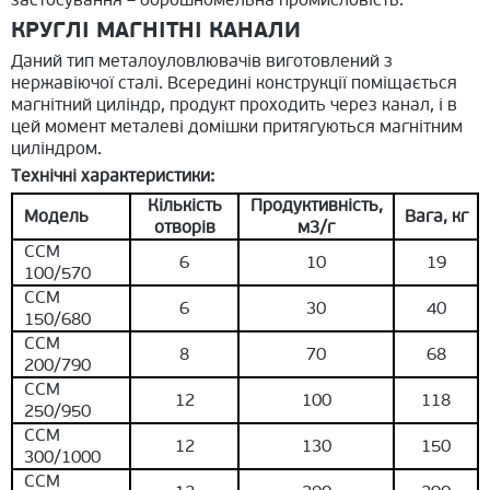
КРУГЛІ МАГНІТНІ КАНАЛИ
Даний тип металоуловлювачів виготовлений з
нержавіючої сталі. Всередині конструкції поміщається
магнітний циліндр, продукт проходить через канал, і в
цей момент металеві домішки притягуються магнітним
циліндром.
Технічні характеристики:
Кількість
Продуктивність,
Модель
Вага, кг
отворів
м3/г
ССМ
6
10
19
100/570
ССМ
6
30
40
150/680
ССМ
8
70
68
200/790
ССМ
12
100
118
250/950
ССМ
12
130
150
300/1000
ССМ