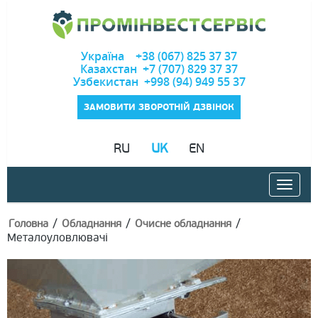
Україна +38 (067) 825 37 37
Казахстан +7 (707) 829 37 37
Узбекистан +998 (94) 949 55 37
ЗАМОВИТИ ЗВОРОТНІЙ ДЗВІНОК
RU
UK
EN
/
/
/
Головна
Обладнання
Очисне обладнання
Металоуловлювачі