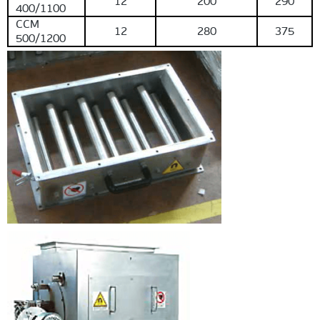
12
200
290
400/1100
ССМ
12
280
375
500/1200