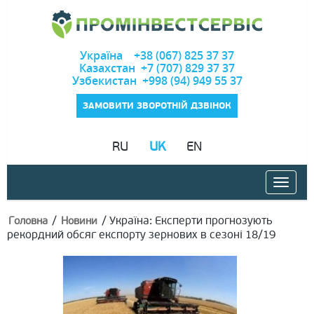
Україна +38 (067) 825 37 37
Казахстан +7 (707) 829 37 37
Узбекистан +998 (94) 949 55 37
ЗАМОВИТИ ЗВОРОТНІЙ ДЗВІНОК
RU
UK
EN
/
/
Україна: Експерти прогнозують
Головна
Новини
рекордний обсяг експорту зернових в сезоні 18/19