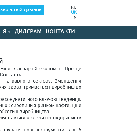
RU
ЗВОРОТНІЙ ДЗВІНОК
UK
EN
НЯ
ДИЛЕРАМ
КОНТАКТИ
й
міни в аграрній економіці. Про це
Консалт».
я і аграрного сектору. Зменшення
яких зараз тримається виробництво
аховувати його ключові тенденції.
инок сировини з ринком нафти, ціни
обсяги її виробництва.
ільш активного злиття підприємств
 шукати нові інструменти, які б