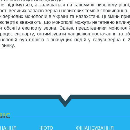
 не піднімуться, а залишаться на такому ж низькому рівні,
ості великих запасів зерна і невисоких темпів споживання.
и зернових монополій в Україні та Казахстані. Ці зміни при
експертів вважають, що монополії можуть негативно вплину
обсягів експорту зерна. Однак, представники монополі
роцес експорту, оптимізувати ланцюжок постачання та з
нополій був однією з значущих подій у галузі зерна в 
 ринку.
НАННЯ
ФОТО
ФІНАНСУВАННЯ