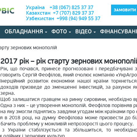
Україна +38 (067) 825 37 37
ЗАМОВИТИ 
Казахстан +7 (707) 829 37 37
Узбекистан +998 (94) 949 55 37
И
ОБЛАДНАННЯ
ФОТО
ВІДЕО
ФІНАНСУВАН
старту зернових монополій
2017 рік – рік старту зернових монополі
Рік, що почався, принесе прогнозовані і передбачувані з
говорить Сергій Феофілов, який очолює компанію «УкрАгро
Інерційний розвиток економіки нашої країни торкнетьс
доходів призведе до зменшенні інвестицій, за рахунок 
зерна.
Щоб залишатися гравцем на ринку сировини, необхідно вр
Одна з них – це утворення монополій. Феофілов порівняв р
на яку змогли піднятись завдяки угодам між країнами про 
я в 2018 році, на думку Феофілова може призвести до б
т бачить проблему у можливій непрозорості цього процесу.
з України стабілізується та збільшиться, то необхідно
 олійних і зернових культур
.