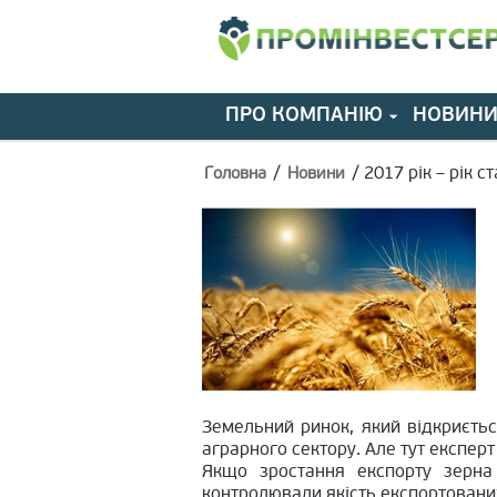
ПРО КОМПАНІЮ
НОВИН
/
/
2017 рік – рік 
Головна
Новини
Земельний ринок, який відкриєтьс
аграрного сектору. Але тут експер
Якщо зростання експорту зерна 
контролювали якість експортованих