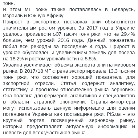
тонн.
В этом МГ рожь также поставлялась в Беларусь,
Израиль и Южную Африку.
Прирост в экспортных поставках ржи объясняется
значительным ростом урожая. За 2017 год в Украине
удалось произвести 507 тысяч тонн ржи, что на 29,4%
больше, чем урожай 2016 года. Данный показатель
побил все рекорды за последние 4 года. Прирост в
урожае обусловлен и увеличением земель для посева
на 18,2% и ростом урожайности на 8,8%.
Украина увеличивает объемы экспорта ржи на мировом
рынке. В 2017/18 МГ страна экспортировала 13,3 тысячи
тонн ржи, что составляет хороший показатель для
экспортной отрасли. Статья содержит аналитику,
статистику и прогнозы относительно рынка зерновых.
Она полезна для фермеров, аналитиков и специалистов
в области
аграрной экономики
. Страны-импортеры
могут использовать данную информацию для оценки
потенциала Украины как поставщика ржи. PIS.ua – это
крупный портал, посвященный зерновому рынку,
который предоставляет актуальную информацию и
новости для всех участников рынка.