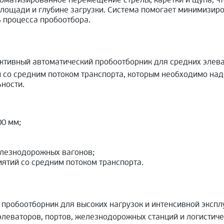
оматизированное перемещение стрелы, каретки и щупа, чт
лощади и глубине загрузки. Система помогает минимизир
 процесса пробоотбора.
тивный автоматический пробоотборник для средних элева
 со средним потоком транспорта, которым необходимо на
ности.
0 мм;
елезнодорожных вагонов;
ятий со средним потоком транспорта.
робоотборник для высоких нагрузок и интенсивной экспл
леваторов, портов, железнодорожных станций и логистичес