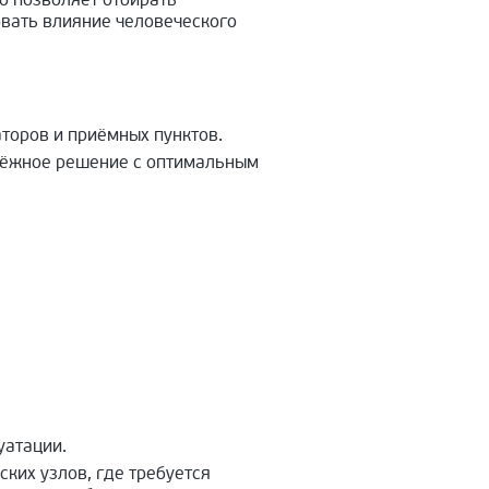
о позволяет отбирать
овать влияние человеческого
торов и приёмных пунктов.
дёжное решение с оптимальным
уатации.
ких узлов, где требуется