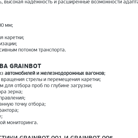
, высокая надёжность и расширенные возможности адапта
0 мм;
я каретки;
изации;
сивным потоком транспорта.
А GRAINBOT
из
автомобилей и железнодорожных вагонов
;
т вращения стрелы и перемещения каретки;
 для отбора проб по глубине загрузки;
ра зерна;
правления;
анную точку отбора;
фактора;
;
ой мониторинга.