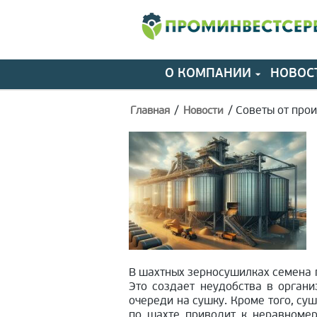
О КОМПАНИИ
НОВОС
/
/
Советы от про
Главная
Новости
В шахтных зерносушилках семена п
Это создает неудобства в орган
очереди на сушку. Кроме того, с
по шахте приводит к неравномер