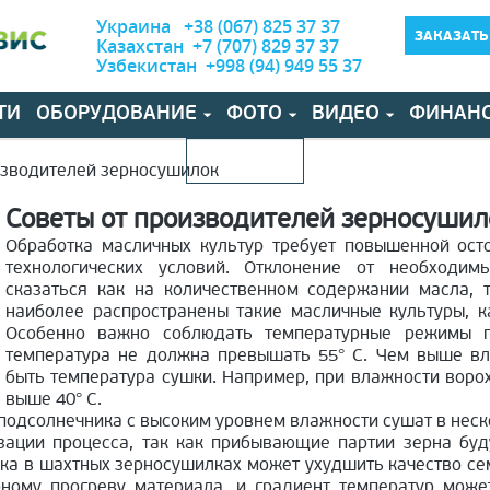
Украина +38 (067) 825 37 37
ЗАКАЗАТЬ
Казахстан +7 (707) 829 37 37
Узбекистан +998 (94) 949 55 37
ТИ
ОБОРУДОВАНИЕ
ФОТО
ВИДЕО
ФИНАН
КОНТАКТЫ
изводителей зерносушилок
Советы от производителей зерносушил
Обработка масличных культур требует повышенной ост
технологических условий. Отклонение от необходим
сказаться как на количественном содержании масла, т
наиболее распространены такие масличные культуры, ка
Особенно важно соблюдать температурные режимы п
температура не должна превышать 55° C. Чем выше в
быть температура сушки. Например, при влажности ворох
выше 40° C.
одсолнечника с высоким уровнем влажности сушат в неско
изации процесса, так как прибывающие партии зерна буд
ушка в шахтных зерносушилках может ухудшить качество с
ному прогреву материала, и градиент температур мож