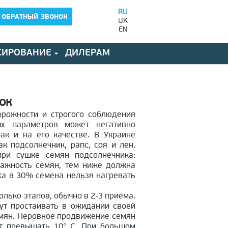
RU
 ОБРАТНЫЙ ЗВОНОК
UK
EN
СИРОВАНИЕ
ДИЛЕРАМ
ок
орожности и строгого соблюдения
ых параметров может негативно
ак и на его качестве. В Украине
к подсолнечник, рапс, соя и лен.
ри сушке семян подсолнечника:
лажность семян, тем ниже должна
а в 30 % семена нельзя нагревать
лько этапов, обычно в 2-3 приёма.
ут простаивать в ожидании своей
емян. Неровное продвижение семян
ет превышать 10° C. При большом