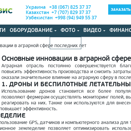
Украина +38 (067) 825 37 37
ЗАКАЗАТЬ
Казахстан +7 (707) 829 37 37
Узбекистан +998 (94) 949 55 37
ТИ
ОБОРУДОВАНИЕ
ФОТО
ВИДЕО
ФИНАН
КОНТАКТЫ
вации в аграрной сфере последних лет
Основные инновации в аграрной сфере
Аграрная отрасль постоянно совершенствуется бла
повысить эффективность производства и снизить затраты
оказали значительное влияние на аграрную сферу в посл
1. ДРОНЫ И БЕСПИЛОТНЫЕ ЛЕТАТЕЛЬН
Использование дронов становится все более попул
позволяют фермерам осуществлять мониторинг полей, в
реагировать на них. Также они используются для внесе
 повышает эффективность.
ЛЕДЕЛИЕ
пользование GPS, датчиков и компьютерного анализа для
зионное земледелие позволяет оптимизировать использо