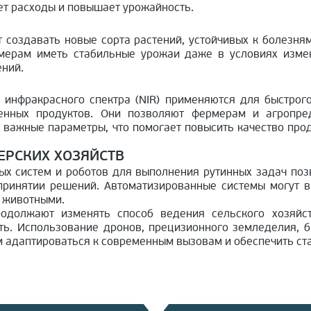
ет расходы и повышает урожайность.
 создавать новые сорта растений, устойчивых к болезням
мерам иметь стабильные урожаи даже в условиях изме
ений.
 инфракрасного спектра (NIR) применяются для быстрого
венных продуктов. Они позволяют фермерам и агропре
е важные параметры, что помогает повысить качество про
ЕРСКИХ ХОЗЯЙСТВ
ых систем и роботов для выполнения рутинных задач поз
принятии решений. Автоматизированные системы могут в
и животными.
одолжают изменять способ ведения сельского хозяйст
ть. Использование дронов, прецизионного земледелия, б
 адаптироваться к современным вызовам и обеспечить ста