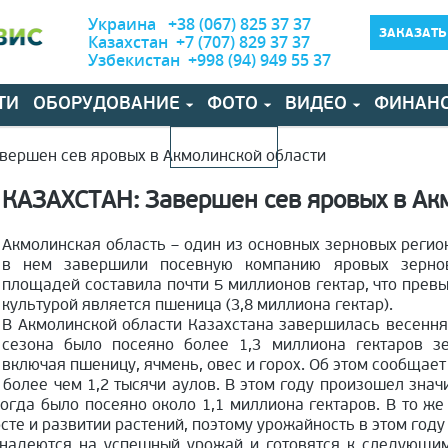
Украина +38 (067) 825 37 37
ЗАКАЗАТЬ
Казахстан +7 (707) 829 37 37
Узбекистан +998 (94) 949 55 37
ТИ
ОБОРУДОВАНИЕ
ФОТО
ВИДЕО
ФИНАН
КОНТАКТЫ
вершен сев яровых в Акмолинской области
КАЗАХСТАН: Завершен сев яровых в Ак
Акмолинская область – один из основных зерновых регио
в нем завершили посевную компанию яровых зерно
площадей составила почти 5 миллионов гектар, что прев
культурой является пшеница (3,8 миллиона гектар).
В Акмолинской области Казахстана завершилась весенн
сезона было посеяно более 1,3 миллиона гектаров зе
включая пшеницу, ячмень, овес и горох. Об этом сообщает
 более чем 1,2 тысячи аулов. В этом году произошел зна
огда было посеяно около 1,1 миллиона гектаров. В то же
сте и развитии растений, поэтому урожайность в этом год
надеются на успешный урожай и готовятся к следующим