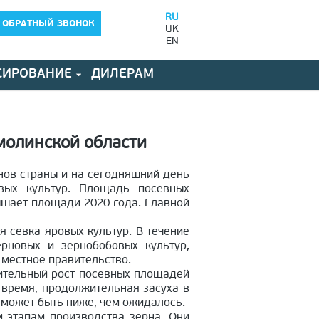
RU
 ОБРАТНЫЙ ЗВОНОК
UK
EN
СИРОВАНИЕ
ДИЛЕРАМ
молинской области
нов страны и на сегодняшний день
вых культур. Площадь посевных
ышает площади 2020 года. Главной
яя севка
яровых культур
. В течение
рновых и зернобобовых культур,
 местное правительство.
чительный рост посевных площадей
 время, продолжительная засуха в
у может быть ниже, чем ожидалось.
 этапам производства зерна. Они