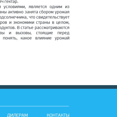
ч гектар.
и условиями, является одним из
аны активно занята сбором урожая
одсолнечника, что свидетельствует
еров и экономики страны в целом,
одуктов. В статье рассматриваются
ивы и вызовы, стоящие перед
т понять, какое влияние урожай
ДИЛЕРАМ
КОНТАКТЫ