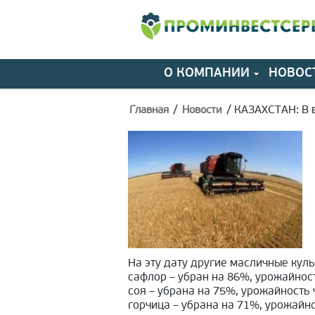
О КОМПАНИИ
НОВОС
/
/
КАЗАХСТАН: В 
Главная
Новости
На эту дату другие масличные кул
сафлор – убран на 86%, урожайност
соя – убрана на 75%, урожайность 
горчица – убрана на 71%, урожайно