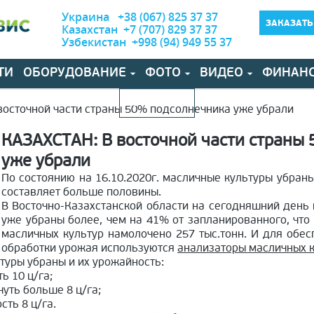
Украина +38 (067) 825 37 37
ЗАКАЗАТЬ
Казахстан +7 (707) 829 37 37
Узбекистан +998 (94) 949 55 37
ТИ
ОБОРУДОВАНИЕ
ФОТО
ВИДЕО
ФИНАН
КОНТАКТЫ
восточной части страны 50% подсолнечника уже убрали
КАЗАХСТАН: В восточной части страны
уже убрали
По состоянию на 16.10.2020г. масличные культуры убран
составляет больше половины.
В Восточно-Казахстанской области на сегодняшний ден
уже убраны более, чем на 41% от запланированного, что 
масличных культур намолочено 257 тыс.тонн. И для обес
обработки урожая используются
анализаторы масличных 
ьтуры убраны и их урожайность:
ь 10 ц/га;
чуть больше 8 ц/га;
сть 8 ц/га.