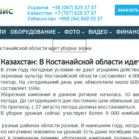
Украина +38 (067) 825 37 37
ЗАКАЗАТЬ
Казахстан +7 (707) 829 37 37
Узбекистан +998 (94) 949 55 37
ТИ
ОБОРУДОВАНИЕ
ФОТО
ВИДЕО
ФИНАН
КОНТАКТЫ
останайской области идет уборка зерна
Казахстан: В Костанайской области иде
В этом году погодные условия не дают аграриям действ
зерновых культур Костанайской области составляют 4 00
гектар. На сегодняшний день уже обмолотили около 600 
составляет 15%).
Уборочная кампания в данном регионе началась 10 авг
погода. До сегодняшнего дня постоянно шли обильные до
По прогнозу, с 27 августа погода должна восстановиться.
В уборке урожая сейчас участвуют более 9 000 комбай
в разных районах области разные. В нынешнем году, когда
 что негативно повлияло на урожай. Есть даже погибшие по
дут в привычном режиме, уборочная кампания должна бы