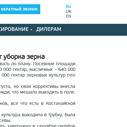
RU
 ОБРАТНЫЙ ЗВОНОК
UK
EN
СИРОВАНИЕ
ДИЛЕРАМ
т уборка зерна
овать по плану. Посевные площади
0 000 гектар, масличных – 640 000
000 гектар зерновых культур (что
уста, но свои коррективы внесла
жди, что мешало выходить в поле.
нов, все что есть в Костанайской
 культура выходила в трубку, была
севы.
ть завершена в сентябре-октябре