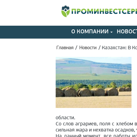
О КОМПАНИИ
НОВОС
/
/
Казахстан: В К
Главная
Новости
области.
Со слов аграриев, поля с хлебом 
сильная жара и нехватка осадков,
На данный момент, все работы и